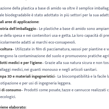
cazione della plastica a base di amido va oltre il semplice imballa
le biodegradabile è stato adottato in più settori per la sua adatta
ali aree di applicazione:
stria dell'imballaggio
– Le plastiche a base di amido sono ampiamen
e della spesa e nei contenitori usa e getta. La loro capacità di p
icolarmente adatti ai marchi eco-consapevoli.
icoltura
– Utilizzate in film di pacciamatura, vassoi per piantine e 
vengono la contaminazione del suolo e promuovono pratiche agric
otti medici e per l'igiene
– Grazie alla sua natura sicura e non tos
llaggi medici, nei guanti monouso e negli articoli sanitari.
pa 3D e materiali ingegneristici
– La biocompatibilità e la facile 
otipazione e per usi di ingegneria leggera.
i di consumo
– Prodotti come posate, tazze e cannucce realizzati co
 ecologici.
iene elaborato: