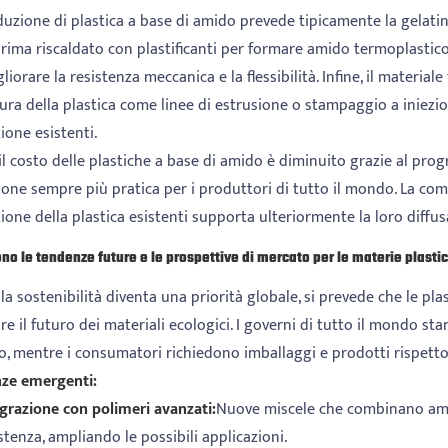
uzione di plastica a base di amido prevede tipicamente la gelatini
rima riscaldato con plastificanti per formare amido termoplastico 
liorare la resistenza meccanica e la flessibilità. Infine, il materi
ura della plastica come linee di estrusione o stampaggio a iniezi
ione esistenti.
l costo delle plastiche a base di amido è diminuito grazie al pro
one sempre più pratica per i produttori di tutto il mondo. La comp
ione della plastica esistenti supporta ulteriormente la loro diffu
ono le tendenze future e le prospettive di mercato per le materie plast
la sostenibilità diventa una priorità globale, si prevede che le 
e il futuro dei materiali ecologici. I governi di tutto il mondo s
o, mentre i consumatori richiedono imballaggi e prodotti rispetto
ze emergenti:
grazione con polimeri avanzati:
Nuove miscele che combinano amid
stenza, ampliando le possibili applicazioni.