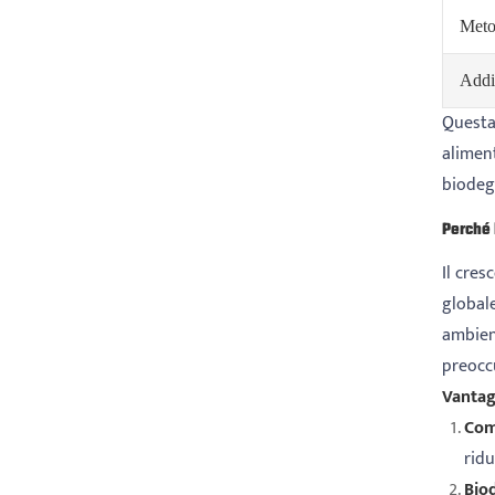
Meto
Addi
Questa 
aliment
biodegr
Perché 
Il cre
globale
ambient
preocc
Vantagg
Com
ridu
Bio