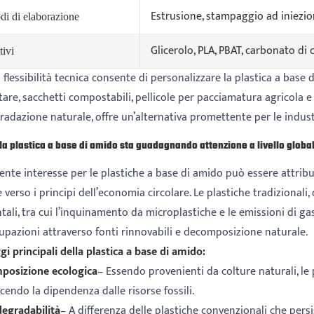
Estrusione, stampaggio ad iniezion
di di elaborazione
Glicerolo, PLA, PBAT, carbonato di 
tivi
flessibilità tecnica consente di personalizzare la plastica a base di
are, sacchetti compostabili, pellicole per pacciamatura agricola 
adazione naturale, offre un’alternativa promettente per le industrie
la plastica a base di amido sta guadagnando attenzione a livello globa
scente interesse per le plastiche a base di amido può essere attri
 verso i principi dell’economia circolare. Le plastiche tradizionali,
ali, tra cui l’inquinamento da microplastiche e le emissioni di gas
upazioni attraverso fonti rinnovabili e decomposizione naturale.
i principali della plastica a base di amido:
posizione ecologica
– Essendo provenienti da colture naturali, le 
cendo la dipendenza dalle risorse fossili.
degradabilità
– A differenza delle plastiche convenzionali che per