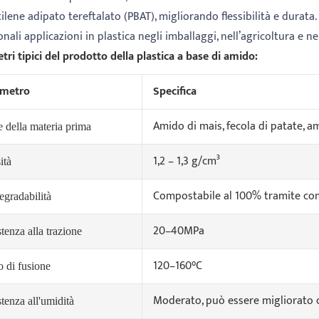
ilene adipato tereftalato (PBAT), migliorando flessibilità e durata.
onali applicazioni in plastica negli imballaggi, nell’agricoltura e ne
ri tipici del prodotto della plastica a base di amido:
ametro
Specifica
Amido di mais, fecola di patate, 
 della materia prima
1,2 – 1,3 g/cm³
ità
Compostabile al 100% tramite com
egradabilità
20–40MPa
tenza alla trazione
120–160°C
o di fusione
Moderato, può essere migliorato c
tenza all'umidità