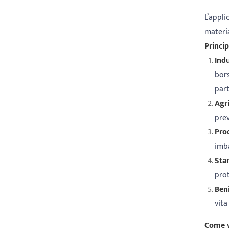
L’appli
materia
Princip
Indu
bors
part
Agr
pre
Prod
imba
Stam
prot
Ben
vita
Come v