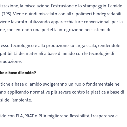
zzazione, la miscelazione, l’estrusione e lo stampaggio. L'amido
(TPS). Viene quindi miscelato con altri polimeri biodegradabili
ale viene lavorato utilizzando apparecchiature convenzionali per la
one, consentendo una perfetta integrazione nei sistemi di
gresso tecnologico e alla produzione su larga scala, rendendole
atibilità dei materiali a base di amido con le tecnologie di
sa adozione.
iche a base di amido?
plastiche a base di amido svolgeranno un ruolo fondamentale nel
tanno applicando normative più severe contro la plastica a base di
si dell’ambiente.
o con PLA, PBAT o PHA migliorano flessibilità, trasparenza e