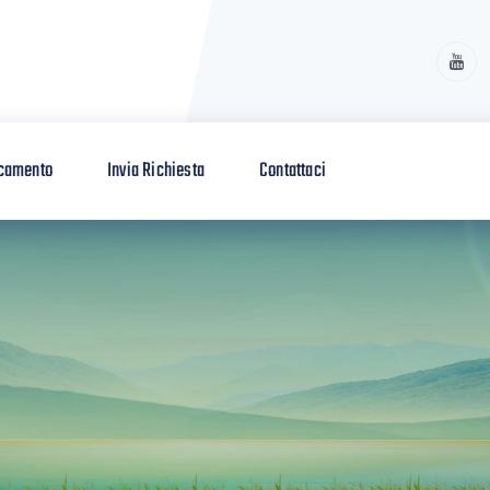
camento
Invia Richiesta
Contattaci