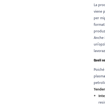
La prod
viene p
per mig
format
produz
Anche i
un’opzi
lavoraz
Quali s
Poiché 
plasmar
petroli
Tenden
Inte
resi