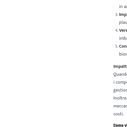
in 
Imp
plas
Vers
imba
Con
biod
Impatt
Quando
i compo
gestion
Inoltre
meccani
costi.
Come vi