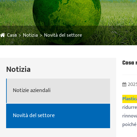
Casa
Notizia
Novità del settore
Cosa r
Notizia
2025
Notizie aziendali
Plasti
ridurre
Novità del settore
rinnova
poiché 