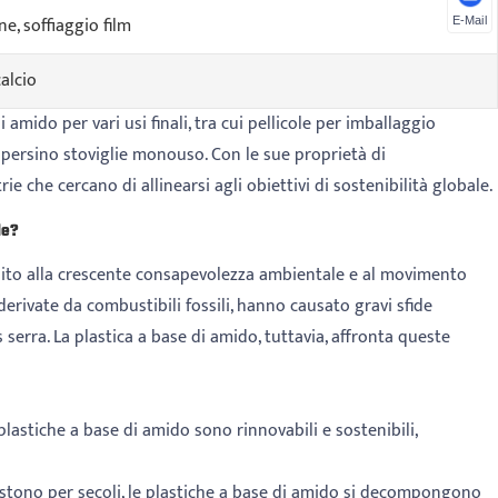
e, soffiaggio film
E-Mail
calcio
 amido per vari usi finali, tra cui pellicole per imballaggio
e persino stoviglie monouso. Con le sue proprietà di
 che cercano di allinearsi agli obiettivi di sostenibilità globale.
le?
buito alla crescente consapevolezza ambientale e al movimento
 derivate da combustibili fossili, hanno causato gravi sfide
 serra. La plastica a base di amido, tuttavia, affronta queste
plastiche a base di amido sono rinnovabili e sostenibili,
sistono per secoli, le plastiche a base di amido si decompongono