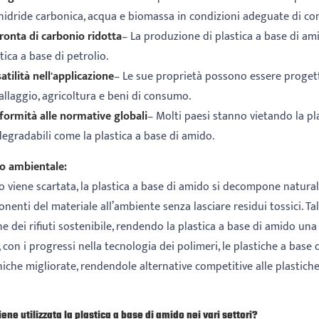
anidride carbonica, acqua e biomassa in condizioni adeguate di c
ronta di carbonio ridotta
– La produzione di plastica a base di am
tica a base di petrolio.
atilità nell'applicazione
– Le sue proprietà possono essere progetta
llaggio, agricoltura e beni di consumo.
formità alle normative globali
– Molti paesi stanno vietando la p
egradabili come la plastica a base di amido.
o ambientale:
 viene scartata, la plastica a base di amido si decompone natural
nenti del materiale all’ambiente senza lasciare residui tossici. T
e dei rifiuti sostenibile, rendendo la plastica a base di amido una 
, con i progressi nella tecnologia dei polimeri, le plastiche a b
che migliorate, rendendole alternative competitive alle plastiche 
ene utilizzata la plastica a base di amido nei vari settori?