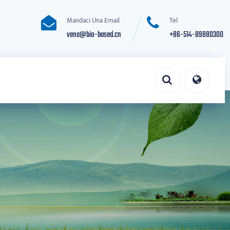
Mandaci Una Email
Tel
vena@bio-based.cn
+86-514-89880300